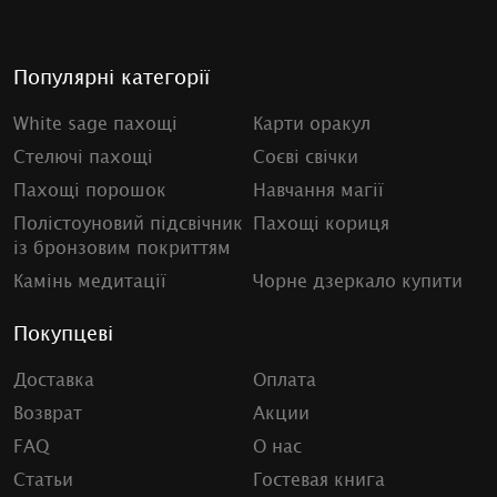
Популярні категорії
White sage пахощі
Карти оракул
Стелючі пахощі
Соєві свічки
Пахощі порошок
Навчання магії
Полістоуновий підсвічник
Пахощі кориця
із бронзовим покриттям
Камінь медитації
Чорне дзеркало купити
Покупцеві
Доставка
Оплата
Возврат
Акции
FAQ
О нас
Статьи
Гостевая книга