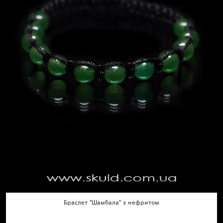
Браслет "Шамбала" з нефритом