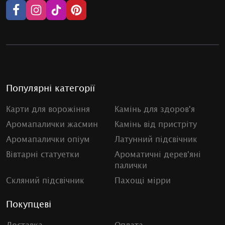
Популярні категорії
Карти для ворожіння
Камінь для здоров'я
Аромапалички жасмин
Камінь від пристріту
Аромапалички опіум
Латунний підсвічник
Вівтарні статуетки
Ароматичні дерев'яні
палички
Скляний підсвічник
Пахощі мірри
Покупцеві
Доставка
Оплата