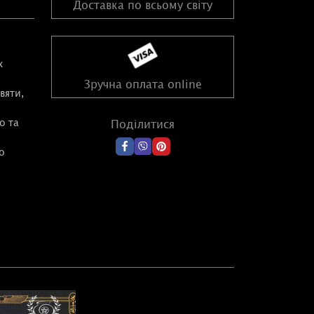
Доставка по всьому світу
х
Зручна оплата online
вяти,
о та
Поділитися
о