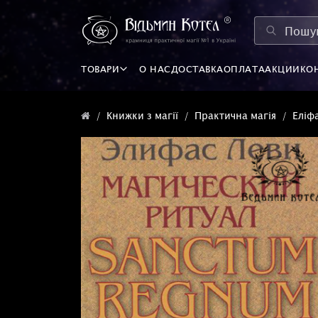
ТОВАРИ
О НАС
ДОСТАВКА
ОПЛАТА
АКЦИИ
КО
Книжки з магії
Практична магія
Еліф