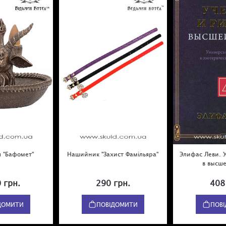
 "Бафомет"
Нашийник "Захист Фамільяра"
Элифас Леви. 
в высш
 грн.
290 грн.
408
ДОМИТИ
ПОВІДОМИТИ
ПОВ