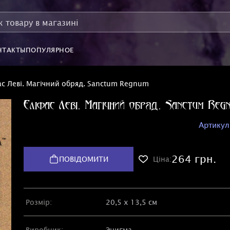
НТАКТЫ
ПОПУЛЯРНОЕ
ас Леві. Магічний обряд. Sanctum Regnum
Еліфас Леві. Магічний обряд. Sanctum Reg
Артикул
264 грн.
ПОВІДОМИТИ
Ціна:
Розмір:
20,5 х 13,5 см
Виробник:
Энигма