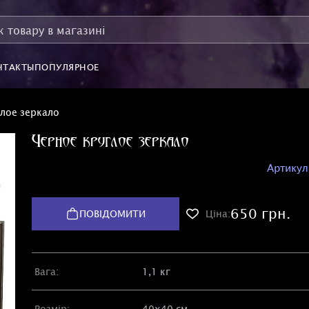
НТАКТЫ
ПОПУЛЯРНОЕ
лое зеркало
Черное круглое зеркало
Артикул
650 грн.
ПОВІДОМИТИ
Ціна:
Вага:
1,1 кг
Розмір:
40х40 см