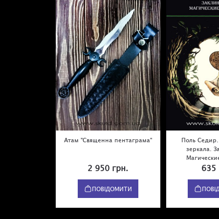
Атам "Священна пентаграма"
Поль Седир.
зеркала. З
Магически
2 950 грн.
635 
ПОВІДОМИТИ
ПОВІ