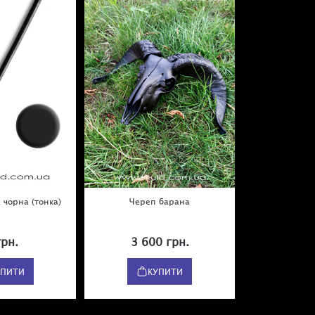
а чорна (тонка)
Череп барана
Вівтарний свіч
грн.
3 600 грн.
850
УПИТИ
КУПИТИ
К