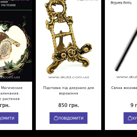
 Магические
Підставка під дзеркало для
Свічка восков
аклинания.
ворожіння
е растения
грн.
850 грн.
9 
ДОМИТИ
ПОВІДОМИТИ
К