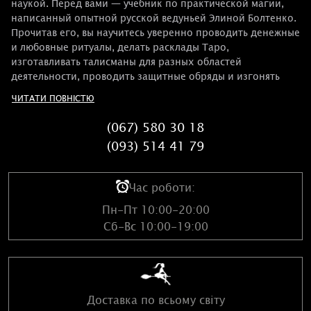
наукой. Перед вами — учебник по практической магии,
написанный опытной русской ведуньей Элиной Болтенко.
Прочитав его, вы научитесь уверенно проводить денежные
и любовные ритуалы, делать расклады Таро,
изготавливать талисманы для разных областей
деятельности, проводить защитные обряды и изгонять
энергетических вампиров. Третья часть учебника — для
ЧИТАТИ ПОВНІСТЮ
тех, кто успешно освоил предыдущий материал и хочет
совершенствоваться в магическом искусстве. Вы изучите
(067) 580 30 18
рунику, освоите магию богатства и узнаете о том, как
(093) 514 41 79
делать энергетическую чистку. Также вы освоите основы
целительства: научитесь лечиться глиной, камнями,
маслами и наложением рук.
Час роботи:
Пн-Пт 10:00-20:00
Сб-Вс 10:00-19:00
Доставка по всьому світу