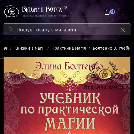
0
Книжки з магії
Практична магія
Болтенко Э. Учебни