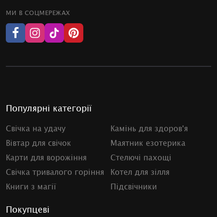
МИ В СОЦМЕРЕЖАХ
Популярні категорії
Свічка на удачу
Камінь для здоров'я
Вівтар для свічок
Маятник езотерика
Карти для ворожіння
Стелючі пахощі
Свічка тривалого горіння
Котел для зілля
Книги з магії
Підсвічники
Покупцеві