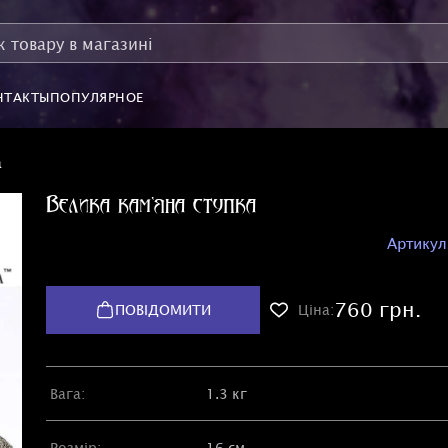
НТАКТЫ
ПОПУЛЯРНОЕ
а
Велика кам'яна ступка
Артикул
760 грн.
ПОВІДОМИТИ
Ціна:
Вага:
1.3 кг
Розмір:
16 см