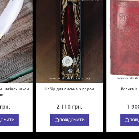
м накінечником
Набір для письма з пером
Велика К
ле
грн.
2 110 грн.
1 90
ДОМИТИ
ПОВІДОМИТИ
ПОВ