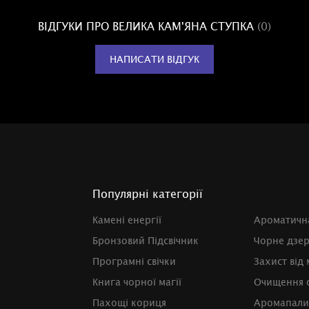
ВІДГУКИ ПРО ВЕЛИКА КАМ'ЯНА СТУПКА
(0)
НАПИСАТИ ВІДГУК
Популярні категорії
Камені енергії
Ароматичн
Бронзовий Підсвічник
Чорне дзе
Програмні свічки
Захист від 
Книга чорної магії
Очищення с
Пахощі кориця
Аромапали