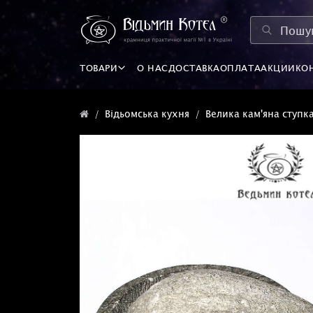
ТОВАРИ
О НАС
ДОСТАВКА
ОПЛАТА
АКЦИИ
КО
Відьомська кухня
Велика кам'яна ступк