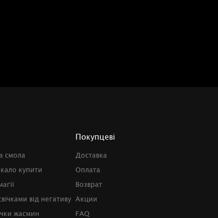
Покупцеві
а смола
Доставка
ркало купити
Оплата
магії
Возврат
вічками від негативу
Акции
чки жасмин
FAQ