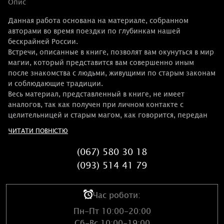
Опис
Данная работа основана на материале, собранном
авторами во время поездки по глубинкам нашей
бескрайней России.
Встречи, описанные в книге, позволят вам окунуться в мир
магии, который представится вам совершенно иным
после знакомства с людьми, живущими по старым законам
и соблюдающие традиции.
Весь материал, представленный в книге, не имеет
аналогов, так как получен при личном контакте с
целительницей и старым магом, как говорится, передан
«из уст в уста». Главным и, наверное, основным отличием
ЧИТАТИ ПОВНІСТЮ
данной работы является уникальность самих заговоров,
переданных авторам.
(067) 580 30 18
Магом Радимиром много лет занимающимся изучением и
(093) 514 41 79
практикой ритуальной магии, была издана книга под
названием "Учебное пособие для адептов белой и черной
магии" в 2013 году. Книга является учебным пособием для
Час роботи:
неофитов и профессионалов оккультного ремесла, где
даны ценные обряды и ритуалы.
Пн-Пт 10:00-20:00
Сб-Вс 10:00-19:00