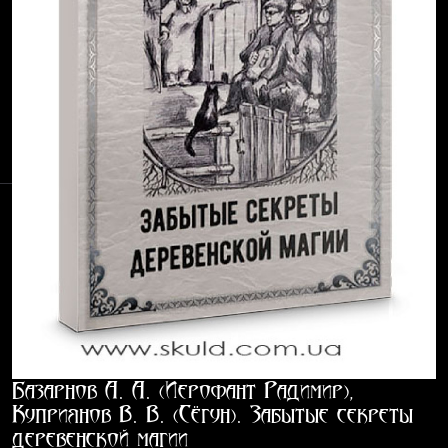
Базарнов А. А. (Иерофант Радимир),
Куприянов В. В. (Сёгун). Забытые секреты
деревенской магии