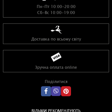
оригінальний готичний дизайн;
Пн-Пт 10:00-20:00
стійка основа та продумана конструкція;
скляна знімна чаша для зручного очищення;
Сб-Вс 10:00-19:00
ідеально підходить для медитацій, ритуалів або
тематичного декору.
Застосування
Доставка по всьому світу
Додайте кілька крапель улюбленої ефірної олії у воду,
запаліть свічку та створіть у приміщенні особливу
атмосферу. Аромалампа стане стильним подарунком або
виразним акцентом у колекції езотеричних предметів.
Зручна оплата online
Поділитися
ВІДЬМИ РЕКОМЕНДУЮТЬ