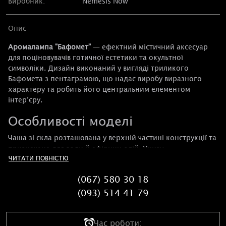
Виробник:
Nemesis Now
Опис
Аромалампа "Бафомет"
— ефектний містичний аксесуар
для поціновувачів готичної естетики та окультної
символіки. Дизайн виконаний у вигляді триликого
Бафомета з пентаграмою, що надає виробу виразного
характеру та робить його центральним елементом
інтер’єру.
Особливості моделі
Чаша зі скла розташована у верхній частині конструкції та
призначена для води й ефірних олій. Унизу
ЧИТАТИ ПОВНІСТЮ
встановлюється свічка-таблетка, яка нагріває рідину,
наповнюючи простір ароматом. Деталізоване
(067) 580 30 18
опрацювання фігур і символів створює глибоку атмосферу
та підкреслює тематику виробу.
(093) 514 41 79
Переваги
Час роботи: