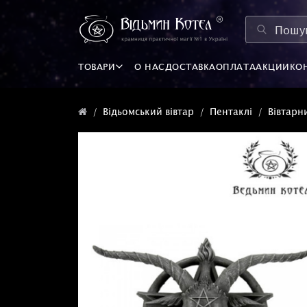
ТОВАРИ
О НАС
ДОСТАВКА
ОПЛАТА
АКЦИИ
КО
Відьомський вівтар
Пентаклі
Вівтарн