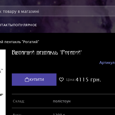
НТАКТЫ
ПОПУЛЯРНОЕ
ий пентакль "Рогатий"
Вівтарний пентакль "Рогатий"
Артикул
4115 грн.
КУПИТИ
Ціна:
Склад:
полістоун
Вага:
1200 г