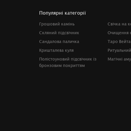
Популярні категорії
Грошовий камінь
Свічка на 
Скляний підсвічник
Очищення с
Сандалова паличка
Таро Вейта
Кришталева куля
Ритуальний
Полістоуновий підсвічник із
Магічні ам
бронзовим покриттям