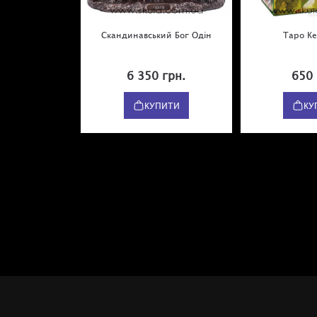
Скандинавський Бог Одін
Таро Ке
6 350 грн.
650 
КУПИТИ
КУ