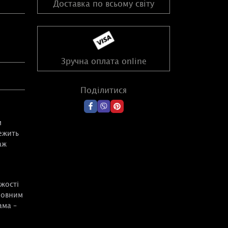
Доставка по всьому світу
Зручна оплата online
Поділитися
м
ежить
аж
жості
ховним
ама –
юються