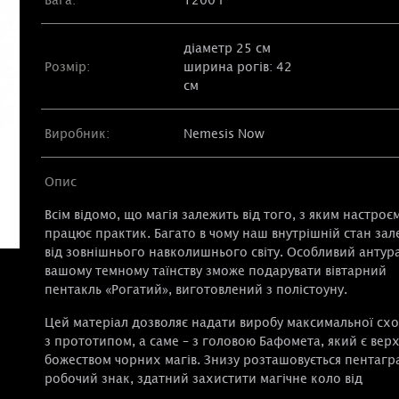
діаметр 25 см
Розмір:
ширина рогів: 42
см
Виробник:
Nemesis Now
Опис
Всім відомо, що магія залежить від того, з яким настроє
працює практик. Багато в чому наш внутрішній стан зал
від зовнішнього навколишнього світу. Особливий антур
вашому темному таїнству зможе подарувати вівтарний
пентакль «Рогатий», виготовлений з полістоуну.
Цей матеріал дозволяє надати виробу максимальної схо
з прототипом, а саме – з головою Бафомета, який є вер
божеством чорних магів. Знизу розташовується пентагр
робочий знак, здатний захистити магічне коло від
енергетичних атак. Кожен кінець пентаграми встановл