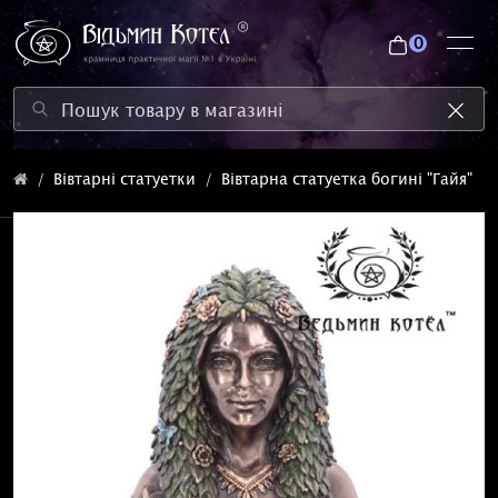
0
Вівтарні статуетки
Вівтарна статуетка богині "Гайя"