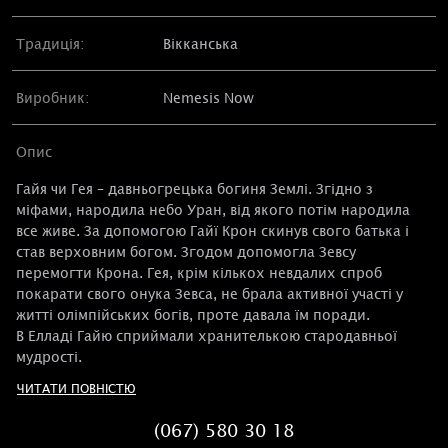
Традиція:
Вікканська
Виробник:
Nemesis Now
Опис
Гайя чи Гея – давньогрецька богиня Землі. Згідно з
міфами, народила небо Уран, від якого потім народила
все живе. За допомогою Гайї Крон скинув свого батька і
став верховним богом. Згодом допомогла Зевсу
перемогти Крона. Гея, крім кількох невдалих спроб
покарати свого онука Зевса, не брала активної участі у
житті олімпійських богів, проте давала їм поради.
В Елладі Гайю сприймали хранителькою стародавньої
мудрості.
ЧИТАТИ ПОВНІСТЮ
(067) 580 30 18