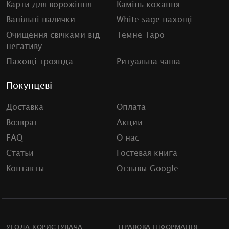
Карти для ворожіння
Камінь кохання
Ванільні палички
White sage пахощі
Очищення свічками від
Темне Таро
негативу
Пахощі троянда
Ритуальна чаша
Покупцеві
Доставка
Оплата
Возврат
Акции
FAQ
О нас
Статьи
Гостевая книга
Контакты
Отзывы Google
УГОДА КОРИСТУВАЧА
ПРАВОВА ІНФОРМАЦІЯ