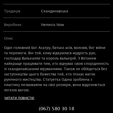
Традиція:
Скандинавська
Виробник:
Nemesis Now
Опис
Одін головний Бог Асатру, батько асів, волхвів, бог війни
та перемоги. Він той, кому відкрилася мудрість рун,
господар Вальхалли та король валькірій. З Вотаном
найкраще працювати тим, хто відчуває свою спорідненість
зі скандинавськими віруваннями. Також не обійдеться без
заступництва цього божества той, хто пізнає магію
рунічного мистецтва. Статуетка Одіна зроблена з
пластику незважаючи на свої розміри, вона відрізняється
легкою вагою.
ЧИТАТИ ПОВНІСТЮ
(067) 580 30 18