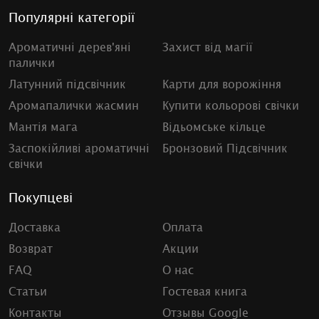
Популярні категорії
Ароматичні дерев'яні
Захист від магії
палички
Латунний підсвічник
Карти для ворожіння
Аромапалички жасмин
Купити кольорові свічки
Мантія мага
Відьомське кільце
Заспокійливі ароматичні
Бронзовий Підсвічник
свічки
Покупцеві
Доставка
Оплата
Возврат
Акции
FAQ
О нас
Статьи
Гостевая книга
Контакты
Отзывы Google