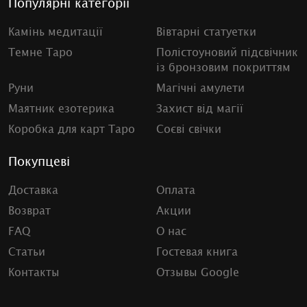
Популярні категорії
Камінь медитації
Вівтарні статуетки
Темне Таро
Полістоуновий підсвічник
із бронзовим покриттям
Руни
Магічні амулети
Маятник езотерика
Захист від магії
Коробка для карт Таро
Соєві свічки
Покупцеві
Доставка
Оплата
Возврат
Акции
FAQ
О нас
Статьи
Гостевая книга
Контакты
Отзывы Google