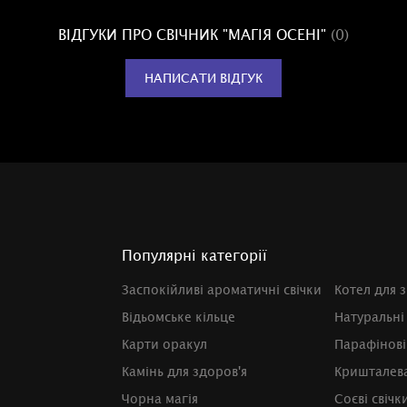
ВІДГУКИ ПРО СВІЧНИК "МАГІЯ ОСЕНІ"
(0)
НАПИСАТИ ВІДГУК
Популярні категорії
Заспокійливі ароматичні свічки
Котел для з
Відьомське кільце
Натуральні
Карти оракул
Парафінові
Камінь для здоров'я
Кришталева
Чорна магія
Соєві свічк