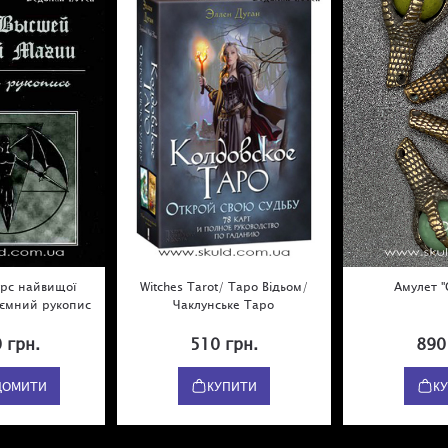
урс найвищої
Witches Tarot/ Таро Відьом/
Амулет "С
Таємний рукопис
Чаклунське Таро
 грн.
510 грн.
890
ДОМИТИ
КУПИТИ
К