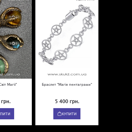
віт Магії"
Браслет "Магія пентаграми"
Віра Скляров
самовчит
 грн.
5 400 грн.
290
УПИТИ
КУПИТИ
К