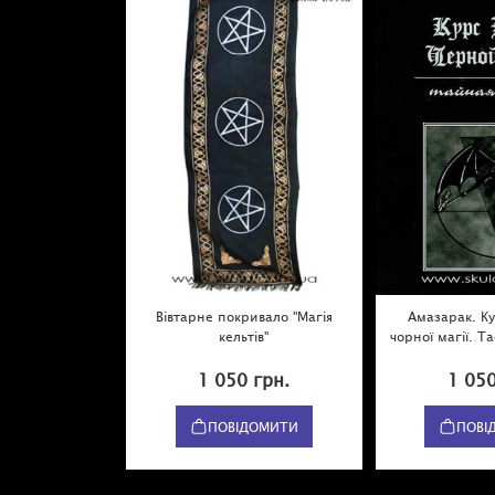
Вівтарне покривало "Магія
Амазарак. К
кельтів"
чорної магії. 
1 050 грн.
1 050
ПОВІДОМИТИ
ПОВІ