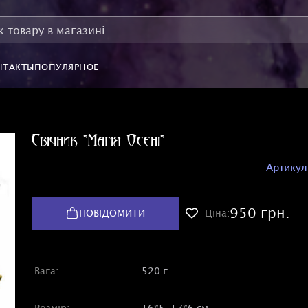
НТАКТЫ
ПОПУЛЯРНОЕ
Свічник "Магія Осені"
Артикул
950 грн.
ПОВІДОМИТИ
Ціна:
Вага:
520 г
Розмір:
16*5, 17*6 см