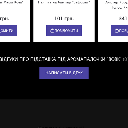
и Мами Коча"
Наліпка на бампер "Бафомет"
Алістер Кроу
Голос. К
грн.
101 грн.
341
ДОМИТИ
ПОВІДОМИТИ
ПОВ
ВІДГУКИ ПРО ПІДСТАВКА ПІД АРОМАПАЛОЧКИ "ВОВК"
(0
НАПИСАТИ ВІДГУК