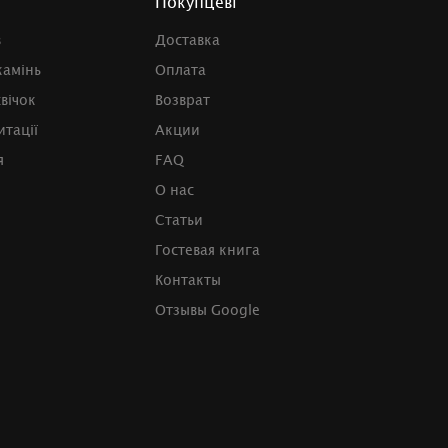
Покупцеві
в
Доставка
камінь
Оплата
свічок
Возврат
итації
Акции
я
FAQ
О нас
Статьи
Гостевая книга
Контакты
Отзывы Google