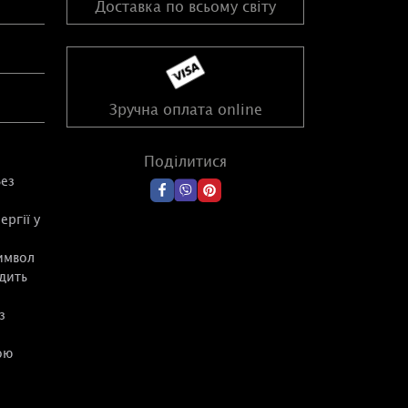
Доставка по всьому світу
Зручна оплата online
Поділитися
Без
ргії у
символ
одить
з
ою