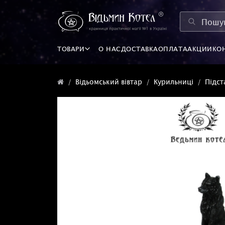
ТОВАРИ
О НАС
ДОСТАВКА
ОПЛАТА
АКЦИИ
КО
Відьомський вівтар
Курильниці
Підст