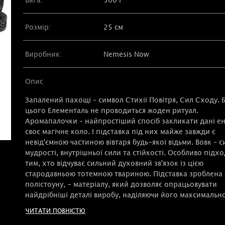
Розмір:
25 см
Виробник:
Nemesis Now
Опис
Запалений пахощі – символ Стихії Повітря, Сил Сходу. 
цього Елементаль не проводиться жоден ритуал.
Аромапалочки – найпростіший спосіб закликати дані ене
своє магічне коло. І підставка під них майже завжди є
невід'ємною частиною вівтаря будь-якої відьми. Вовк – 
мудрості, внутрішньої сили та стійкості. Особливо підх
тим, хто відчуває сильний духовний зв'язок із цією
стародавньою тотемною твариною. Підставка зроблена 
полістоуну, - матеріалу, який дозволяє опрацьовувати
найдрібніші деталі виробу, наділяючи його максимальн
схожістю з прототипом.
ЧИТАТИ ПОВНІСТЮ