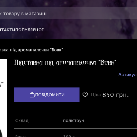
НТАКТЫ
ПОПУЛЯРНОЕ
авка під аромапалочки "Вовк"
Підставка під аромапалочки "Вовк"
Артикул
850 грн.
ПОВІДОМИТИ
Ціна:
Склад:
полістоун
Вага:
300 г