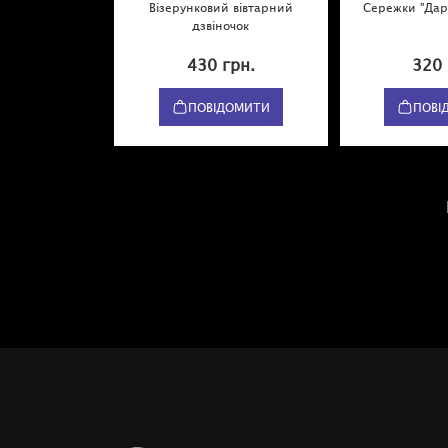
Візерунковий вівтарний
Сережки "Дар
дзвіночок
430 грн.
320 
ПОВІДОМИТИ
ПОВІ