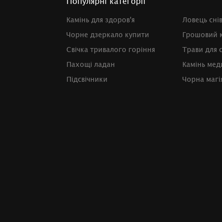
Популярні категорії
Камінь для здоров'я
Ловець сні
Чорне дзеркало купити
Грошовий 
Свічка тривалого горіння
Трави для 
Пахощі ладан
Камінь мед
Підсвічники
Чорна магі