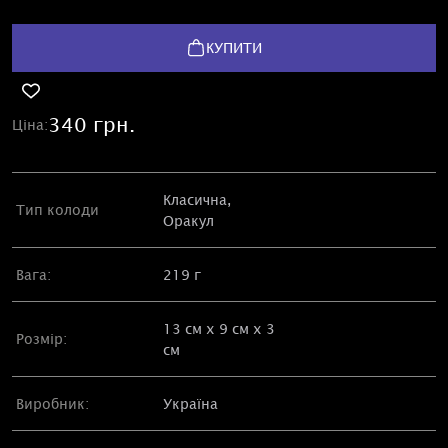
КУПИТИ
340 грн.
Ціна:
Класична
,
Тип колоди
Оракул
Вага:
219 г
13 см х 9 см х 3
Розмір:
см
Виробник:
Україна