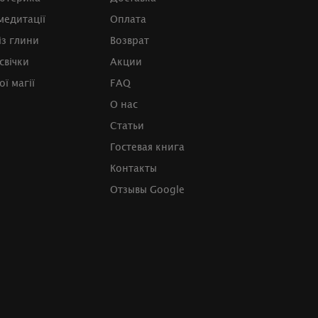
медитації
Оплата
із глини
Возврат
свічки
Акции
ї магії
FAQ
О нас
Статьи
Гостевая книга
Контакты
Отзывы Google