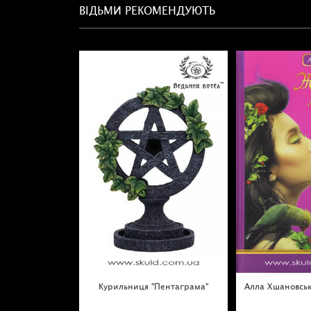
ВІДЬМИ РЕКОМЕНДУЮТЬ
Курильниця "Пентаграма"
Алла Хшановськ