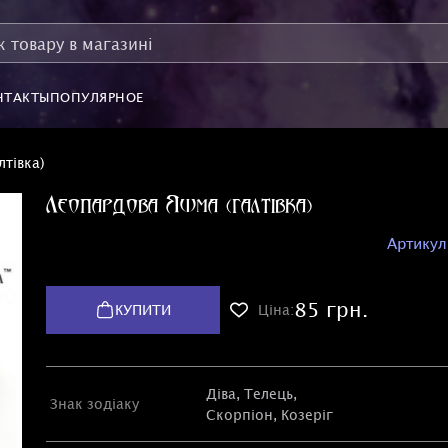
НТАКТЫ
ПОПУЛЯРНОЕ
тівка)
Леопардова Яшма (галтівка)
Артикул
85 грн.
КУПИТИ
Ціна:
Діва
,
Телець
,
Знак зодіаку
Скорпіон
,
Козеріг