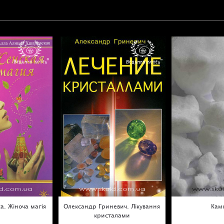
а. Жіноча магія
Олександр Гриневич. Лікування
Кам
кристалами