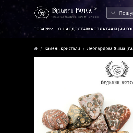
ТОВАРИ
О НАС
ДОСТАВКА
ОПЛАТА
АКЦИИ
КО
Камені, кристали
Леопардова Яшма (гал