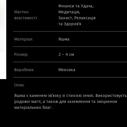
Фінанси та Удача
,
Магічні
Медитація
,
властивості
Захист
,
Релаксація
та Здоров'я
Матеріал:
Яшма
Розмір:
2 - 4 см
Виробник:
Мексика
Опис
Яшма є каменем зв'язку зі стихією землі. Використовуєть
родової магії, а також для заземлення та зміцнення
матеріальних благ.