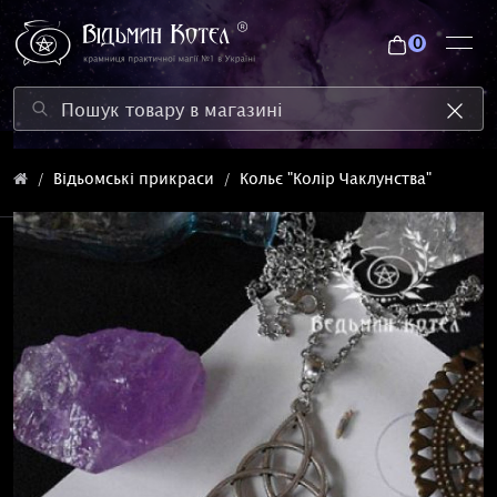
0
Відьомські прикраси
Кольє "Колір Чаклунства"