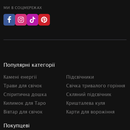
МИ В СОЦМЕРЕЖАХ
Популярні категорії
Камені енергії
Підсвічники
Трави для свічок
Свічка тривалого горіння
Спіритична дошка
Скляний підсвічник
Килимок для Таро
Кришталева куля
Вівтар для свічок
Карти для ворожіння
Покупцеві