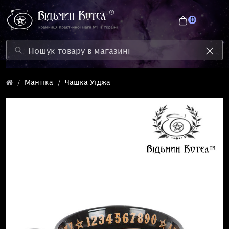
0
Мантіка
Чашка Уїджа