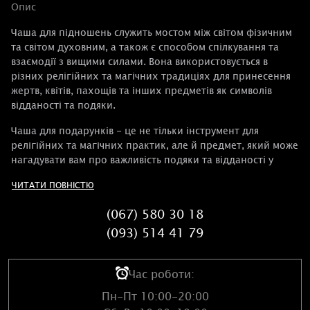
Опис
Чаша для підношень служить мостом між світом фізичним
та світом духовним, а також є способом спілкування та
взаємодії з вищими силами. Вона використовується в
різних релігійних та магічних традиціях для принесення
жертв, квітів, пахощів та інших предметів як символів
відданості та подяки.
Чаша для подарунків - це не тільки інструмент для
релігійних та магічних практик, але й предмет, який може
нагадувати вам про важливість подяки та відданості у
повсякденному житті. Вона допоможе поглибити ваш
ЧИТАТИ ПОВНІСТЮ
зв'язок із духовним світом і природою, а також приверне
благословення та захист вищих сил.
(067) 580 30 18
(093) 514 41 79
Час роботи:
Пн-Пт 10:00-20:00