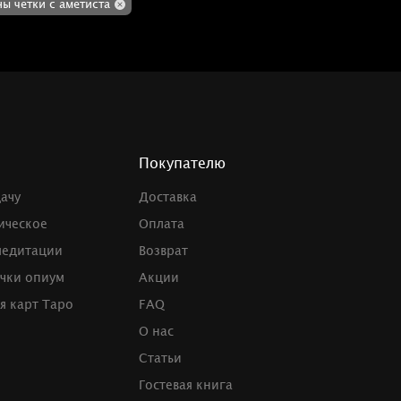
ы четки с аметиста
Покупателю
дачу
Доставка
ическое
Оплата
медитации
Возврат
чки опиум
Акции
я карт Таро
FAQ
О нас
Статьи
Гостевая книга