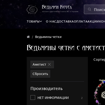
ТОВАРЫ
О НАС
ДОСТАВКА
ОПЛАТА
АКЦИИ
КО
Ведьмины четки
Ведьмины четки с аметис
Сортир
Аметист
Сбросить
Производитель
НЕТ ИНФОРМАЦИИ
2