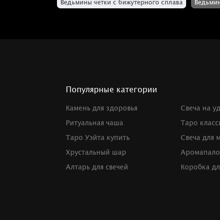
Ведьмины четки с бижутерного сплава
Ведьмин
Популярные категории
Камень для здоровья
Свеча на у
Ритуальная чаша
Таро класс
Таро Уэйта купить
Свеча для 
Хрустальный шар
Аромапало
Алтарь для свечей
Коробка дл