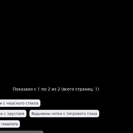
Показано с 1 по 2 из 2 (всего страниц: 1)
и с чешского стекла
и с хрусталя
Ведьмины четки с тигрового глаза
 гематита