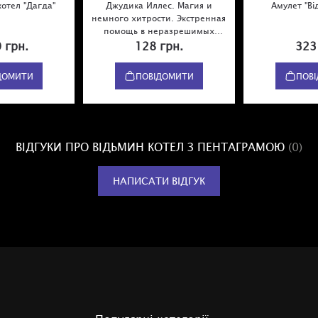
котел "Дагда"
Джудика Иллес. Магия и
Амулет "Ві
немного хитрости. Экстренная
помощь в неразрешимых
ситуациях
 грн.
128 грн.
323
ДОМИТИ
ПОВІДОМИТИ
ПОВ
ВІДГУКИ ПРО ВІДЬМИН КОТЕЛ З ПЕНТАГРАМОЮ
(0)
НАПИСАТИ ВІДГУК