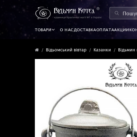
ТОВАРИ
О НАС
ДОСТАВКА
ОПЛАТА
АКЦИИ
КО
Відьомський вівтар
Казанки
Відьмин