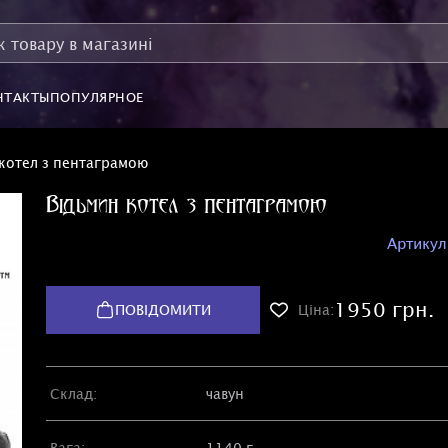
НТАКТЫ
ПОПУЛЯРНОЕ
 котел з пентаграмою
Відьмин котел з пентаграмою
Артикул
1950 грн.
ПОВІДОМИТИ
Ціна:
Склад:
чавун
Вага:
1140 г