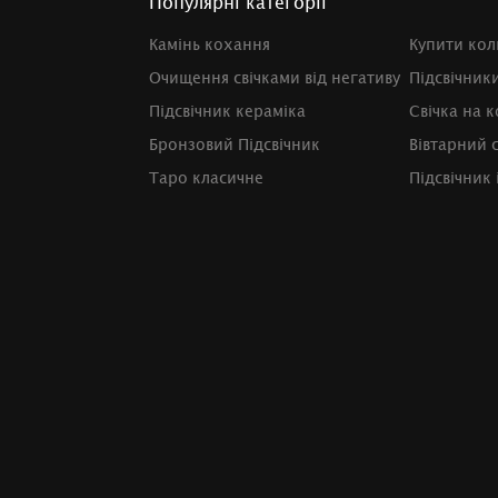
Популярні категорії
Камінь кохання
Купити кол
Очищення свічками від негативу
Підсвічник
Підсвічник кераміка
Свічка на 
Бронзовий Підсвічник
Вівтарний 
Таро класичне
Підсвічник 