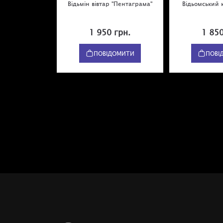
Відьмін вівтар "Пентаграма"
Відьомський 
1 950 грн.
1 850
ПОВІДОМИТИ
ПОВІ