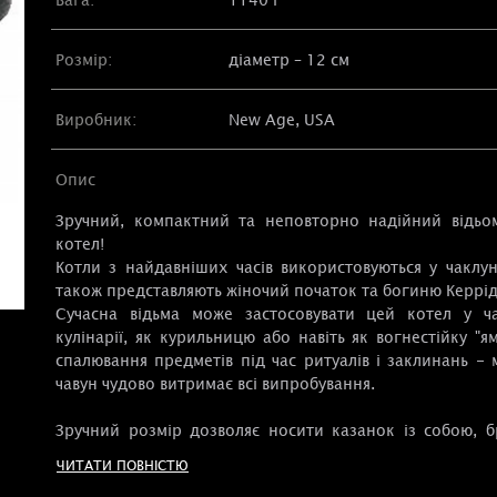
Розмір:
діаметр – 12 см
Виробник:
New Age, USA
Опис
Зручний, компактний та неповторно надійний відьо
котел!
Котли з найдавніших часів використовуються у чаклунс
також представляють жіночий початок та богиню Керрід
Сучасна відьма може застосовувати цей котел у ча
кулінарії, як курильницю або навіть як вогнестійку "я
спалювання предметів під час ритуалів і заклинань - 
чавун чудово витримає всі випробування.
Зручний розмір дозволяє носити казанок із собою, б
поїздки або на природу, навіть за мінімуму речей для ри
ЧИТАТИ ПОВНІСТЮ