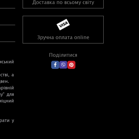
Доставка по всьому світу
Зручна оплата online
Поділитися
мський
тві, а
вен.
рівній
му" для
міцний
рати у
туалу.