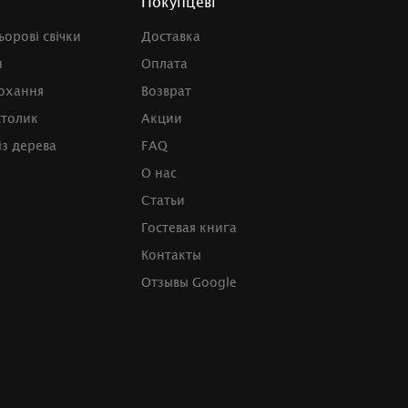
Покупцеві
ьорові свічки
Доставка
и
Оплата
кохання
Возврат
столик
Акции
із дерева
FAQ
О нас
Статьи
Гостевая книга
Контакты
Отзывы Google