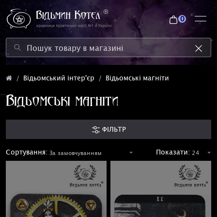
0
Відьомський інтер'єр
Відьомські магніти
Відьомські магніти
ФІЛЬТР
Сортування:
Показати: