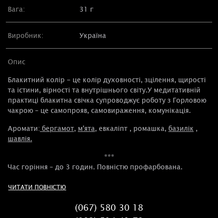
Вага:
31 г
Виробник:
Україна
Опис
Блакитний колір - це колір духовності, зцілення, щирості
та істини, вірності та внутрішнього світу.У медитативній
практиці блакитна свічка супроводжує роботу з Горловою
чакрою – це самопрояв, самовираження, комунікація.
Аромати:
бергамот
,
м'ята
,
евкаліпт
, ромашка,
базилік
,
шавлія
.
***
Час горіння – до 3 годин. Повністю профарбована.
Якщо ви не впевнені у виборі кольору відповідно до цілей
ЧИТАТИ ПОВНІСТЮ
ритуалу - загляньте в
таблицю
.
(067) 580 30 18