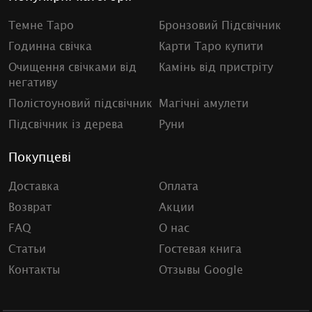
Темне Таро
Бронзовий Підсвічник
Годинна свічка
Карти Таро купити
Очищення свічками від
Камінь від пристріту
негативу
Полістоуновий підсвічник
Магічні амулети
Підсвічник із дерева
Руни
Покупцеві
Доставка
Оплата
Возврат
Акции
FAQ
О нас
Статьи
Гостевая книга
Контакты
Отзывы Google