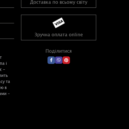
Доставка по всьому світу
Зручна оплата online
Поділитися
т
па і
є -
лить
су та
тю в
ами –