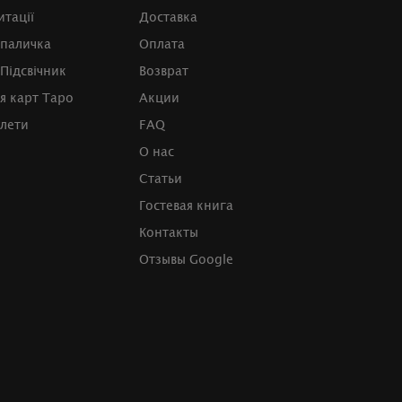
итації
Доставка
 паличка
Оплата
Підсвічник
Возврат
я карт Таро
Акции
улети
FAQ
О нас
Статьи
Гостевая книга
Контакты
Отзывы Google