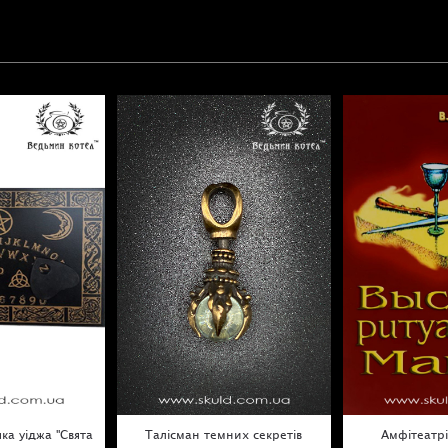
ка уіджа "Свята
Талісман темних секретів
Амфітеатрі