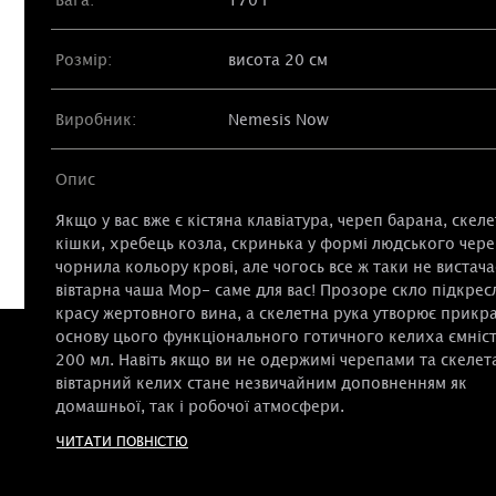
Розмір:
висота 20 см
Виробник:
Nemesis Now
Опис
Якщо у вас вже є кістяна клавіатура, череп барана, скеле
кішки, хребець козла, скринька у формі людського чере
чорнила кольору крові, але чогось все ж таки не вистача
вівтарна чаша Мор- саме для вас! Прозоре скло підкрес
красу жертовного вина, а скелетна рука утворює прикра
основу цього функціонального готичного келиха ємніс
200 мл. Навіть якщо ви не одержимі черепами та скелет
вівтарний келих стане незвичайним доповненням як
домашньої, так і робочої атмосфери.
ЧИТАТИ ПОВНІСТЮ