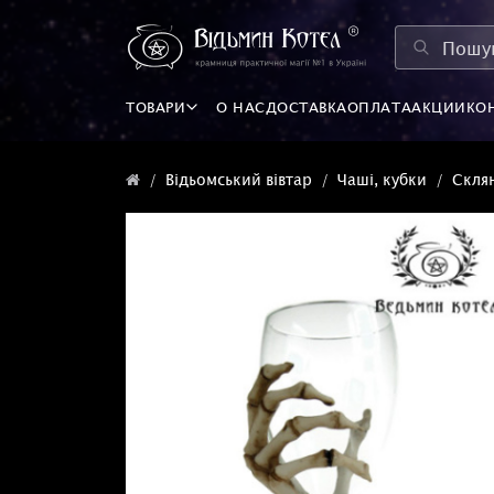
ТОВАРИ
О НАС
ДОСТАВКА
ОПЛАТА
АКЦИИ
КО
Відьомський вівтар
Чаші, кубки
Склян