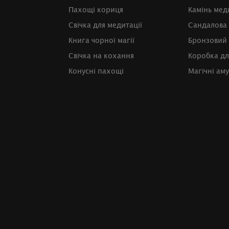
Пахощі кориця
Камінь мед
Свічка для медитації
Сандалова
Книга чорної магії
Бронзовий 
Свічка на кохання
Коробка дл
Конусні пахощі
Магічні ам