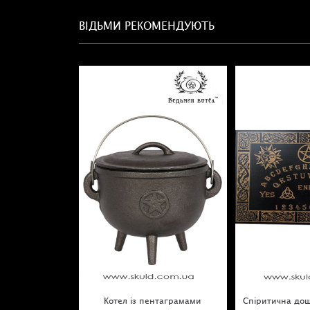
ВІДЬМИ РЕКОМЕНДУЮТЬ
Котел із пентаграмами
Спіритична дош