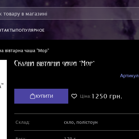
НТАКТЫ
ПОПУЛЯРНОЕ
а вівтарна чаша "Мор"
Скляна вівтарна чаша "Мор"
Артикул
1250 грн.
КУПИТИ
Ціна:
Склад:
скло, полістоун
Вага:
170 г