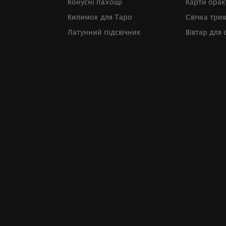
Конусні пахощі
Карти орак
Килимок для Таро
Свічка три
Латунний підсвічник
Вівтар для 