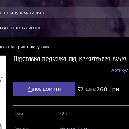
НТАКТЫ
ПОПУЛЯРНОЕ
шка під кришталеву кулю
Підставка-подушка під кришталеву кулю
Артикул
260 грн.
ПОВІДОМИТИ
Ціна:
Вага:
52 г
Розмір:
діаметр: 11 см