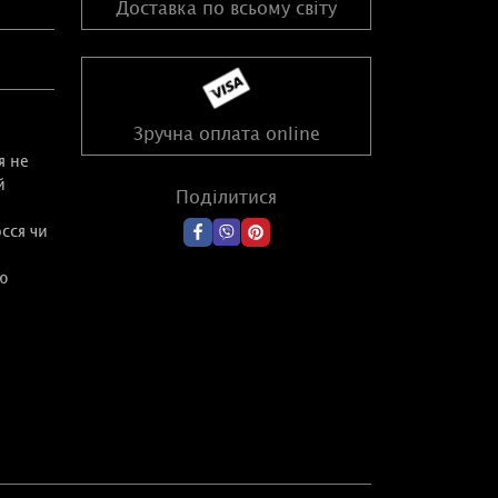
Доставка по всьому світу
Зручна оплата online
я не
й
Поділитися
сся чи
ю