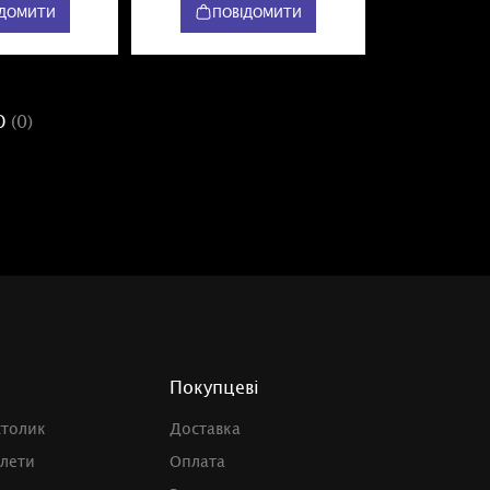
ІДОМИТИ
ПОВІДОМИТИ
К
Ю
(0)
Покупцеві
столик
Доставка
улети
Оплата