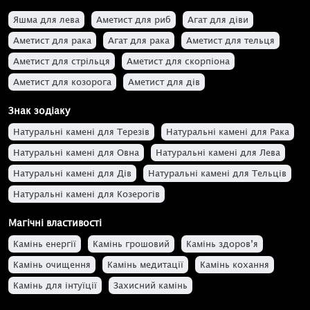
Яшма для лева
Аметист для риб
Агат для діви
Аметист для рака
Агат для рака
Аметист для тельця
Аметист для стрільця
Аметист для скорпіона
Аметист для козорога
Аметист для дів
Аметист для водолія
Агат для тельця
Знак зодіаку
Агат для скорпіона
Натуральні камені для Терезів
Натуральні камені для Рака
Натуральні камені для Овна
Натуральні камені для Лева
Натуральні камені для Дів
Натуральні камені для Тельців
Натуральні камені для Козерогів
Натуральні камені для Водоліїв
Магічні властивості
Натуральні камені для Близнюків
Камінь енергії
Камінь грошовий
Камінь здоров’я
Натуральні камені для Скорпіонів
Камінь очищення
Камінь медитації
Камінь кохання
Камінь для інтуїції
Захисний камінь