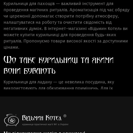
Курильниця для пахощів — важливий інструмент для
проведення магічних ритуалів. Ароматизація під час обряду
чи церемонії допомагає створити потрібну атмосферу,
налаштуватися на роботу та очистити свідомість від
негативних думок. В інтернет-магазині «Відьмин Котел» ви
можете купити курильниці для проведення будь-яких
ритуалів. Пропонуємо товари високої якості за доступними
цінами.
Що таке курильниці та якими
вони бувають
Курильниця для ладану — це невелика посудина, яку
використовують для обкурювання приміщень. Для їх
виготовлення застосовують термостійкі матеріали.
Нагрівають їх за допомогою вугілля. Деякі практики
використовують їх як підставки для ароматичних паличок.
У такому разі, звісно, можна розглянути курильниці з менш
термостійких матеріалів.
У магічних практиках можуть використовуватися різні