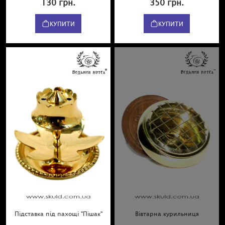
130 грн.
350 грн.
КУПИТИ
КУПИТИ
Підставка під пахощі "Пішак"
Вівтарна курильниця