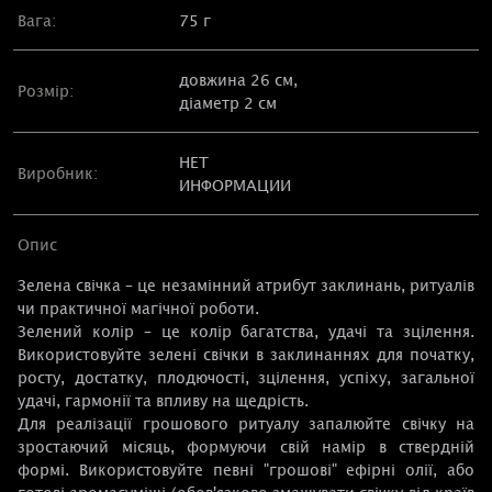
Вага:
75 г
довжина 26 см,
Розмір:
діаметр 2 см
НЕТ
Виробник:
ИНФОРМАЦИИ
Опис
Зелена свічка – це незамінний атрибут заклинань, ритуалів
чи практичної магічної роботи.
Зелений колір – це колір багатства, удачі та зцілення.
Використовуйте зелені свічки в заклинаннях для початку,
росту, достатку, плодючості, зцілення, успіху, загальної
удачі, гармонії та впливу на щедрість.
Для реалізації грошового ритуалу запалюйте свічку на
зростаючий місяць, формуючи свій намір в ствердній
формі. Використовуйте певні "грошові" ефірні олії, або