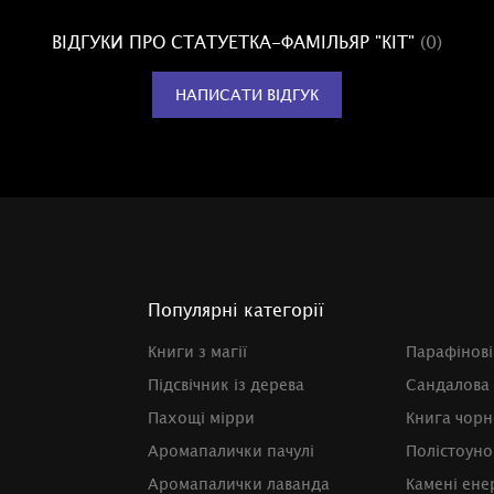
ВІДГУКИ ПРО СТАТУЕТКА-ФАМІЛЬЯР "КІТ"
(0)
НАПИСАТИ ВІДГУК
Популярні категорії
Книги з магії
Парафінові
Підсвічник із дерева
Сандалова
Пахощі мірри
Книга чорно
Аромапалички пачулі
Полістоуно
Аромапалички лаванда
Камені енер