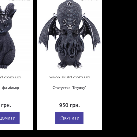
а-фамільяр
Статуетка "Ктулху"
 грн.
950 грн.
ІДОМИТИ
КУПИТИ