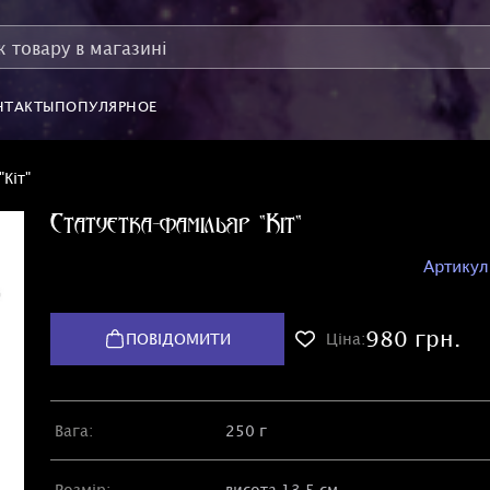
НТАКТЫ
ПОПУЛЯРНОЕ
Кіт"
Статуетка-фамільяр "Кіт"
Артикул
980 грн.
ПОВІДОМИТИ
Ціна:
Вага:
250 г
Розмір:
висота 13,5 см