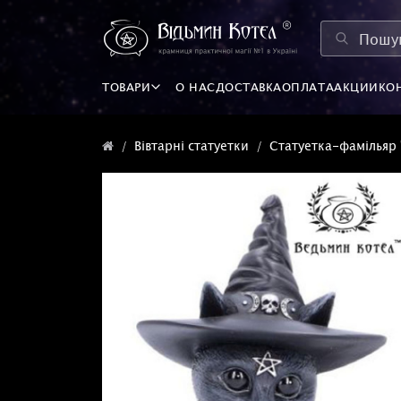
ТОВАРИ
О НАС
ДОСТАВКА
ОПЛАТА
АКЦИИ
КО
Вівтарні статуетки
Статуетка-фамільяр "