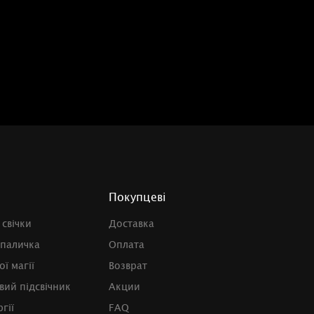
Покупцеві
 свічки
Доставка
 паличка
Оплата
ї магії
Возврат
вий підсвічник
Акции
гії
FAQ