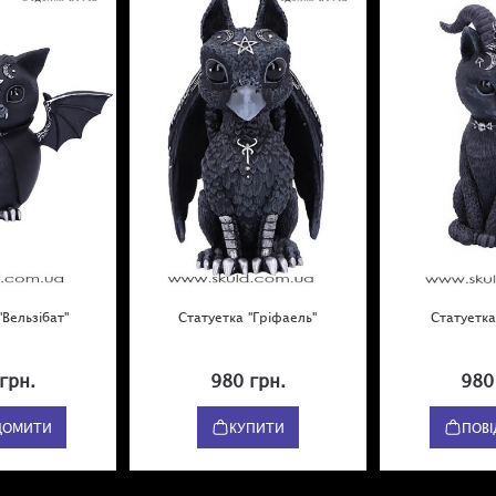
"Вельзібат"
Статуетка "Гріфаель"
Статуетк
грн.
980 грн.
980
ДОМИТИ
КУПИТИ
ПОВ