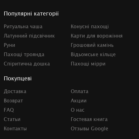
Популярні категорії
Ритуальна чаша
Конусні пахощі
Латунний підсвічник
Карти для ворожіння
Руни
Грошовий камінь
Пахощі троянда
Відьомське кільце
Спіритична дошка
Пахощі мірри
Покупцеві
Доставка
Оплата
Возврат
Акции
FAQ
О нас
Статьи
Гостевая книга
Контакты
Отзывы Google