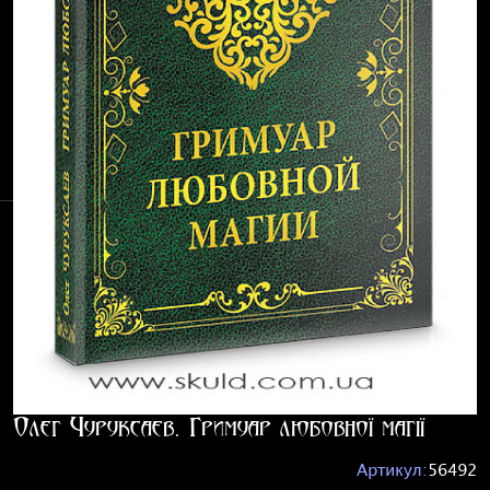
Олег Чуруксаєв. Гримуар любовної магії
Артикул:
56492