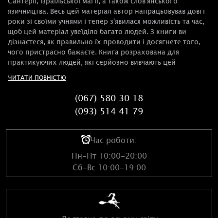
Сантерії, ізраїльської магії, а також слов'янського
язичництва. Весь цей матеріал автор напрацьовував довгі
роки зі своїми учнями і тепер з'явилася можливість та час,
щоб цей матеріал увеїділо багато людей. З книги ви
дізнаєтеся, як правильно їх проводити і досягнете того,
чого пристрасно бажаєте. Книга розрахована для
практикуючих людей, які серйозно вивчають цей
напрямок у магії.
ЧИТАТИ ПОВНІСТЮ
Іноді трапляється так, що стосунки, які ще недавно
здавались ідеальними, руйнуються миттєво, а той, що
(067) 580 30 18
клявся у вічній любові, йде з вашого життя, несучи з собою
(093) 514 41 79
частинку люблячого серця. І так не має бути.
Що робити в такій ситуації, якщо всі спроби повернути
коханого ні до чого не спричиняють?
Час роботи:
Любовна магія споконвіку допомагала людям
гармонізувати своє особисте життя. Повернути в сім'ю мир
Пн-Пт 10:00-20:00
і гармонію можна за допомогою любовного привороту.
Сб-Вс 10:00-19:00
Але не варто забувати, що будь-яке енергетичне
втручання в життя людини може призвести до небажаних
змін у його стані духу, поведінці та самопочутті. Любовна
магія може допомогти навіть у такій тяжкій ситуації!