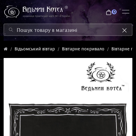
0
Відьомський вівтар
Вівтарне покривало
Вівтарне п